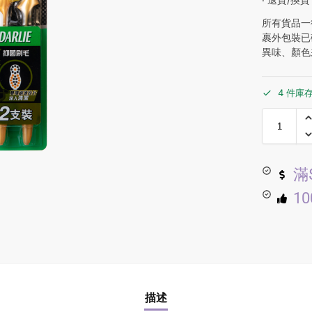
所有貨品一
裹外包裝已
異味、顏色
4 件庫
滿
1
描述