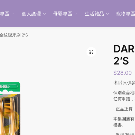
專區
個人護理
母嬰專區
生活雜品
寵物專
炭金絃潔牙刷 2’S
DA
2’S
$
28.00
‧相片只供
個別產品地
任何爭議，
‧ 正品正貨
本集團擁有
權書。
‧ 退貨/換貨