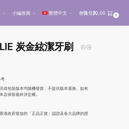
區
小編推薦
繁體中文
會員登入
$
0.00
0
搜尋
RLIE 炭金絃潔牙刷
參考
區或包裝版本均隨機發貨，不提供版本退換。如有
本店保留最終決定權。
香港政府發放的「正品正貨」認證及各大品牌的授