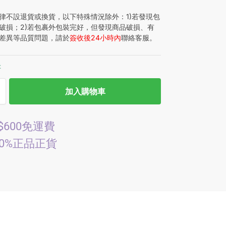
律不設退貨或換貨，以下特殊情況除外：1)若發現包
破損；2)若包裹外包裝完好，但發現商品破損、有
差異等品質問題，請於
簽收後24小時內
聯絡客服。
存
加入購物車
$600免運費
00%正品正貨