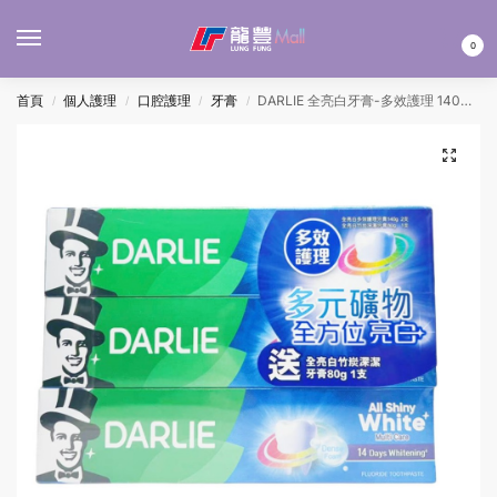
MENU
0
首頁
個人護理
口腔護理
牙膏
DARLIE 全亮白牙膏-多效護理 140Gx2’S+贈品
/
/
/
/