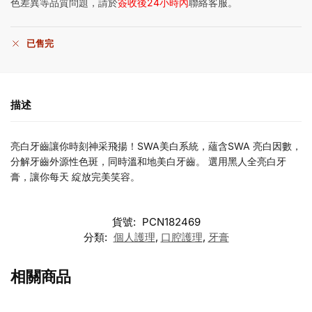
色差異等品質問題，請於
簽收後24小時內
聯絡客服。
已售完
描述
亮白牙齒讓你時刻神采飛揚！SWA美白系統，蘊含SWA 亮白因數，
分解牙齒外源性色斑，同時溫和地美白牙齒。 選用黑人全亮白牙
膏，讓你每天 綻放完美笑容。
貨號:
PCN182469
分類:
個人護理
,
口腔護理
,
牙膏
相關商品