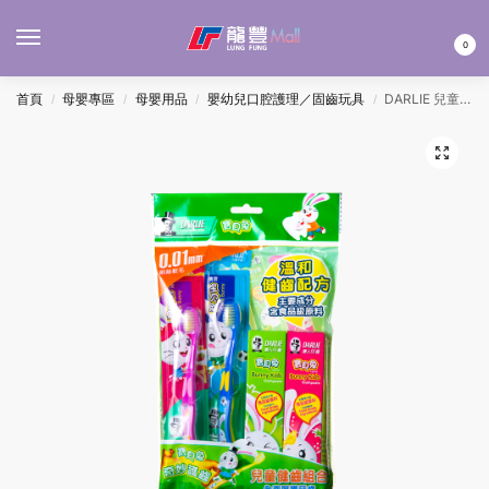
MENU
0
首頁
母嬰專區
母嬰用品
嬰幼兒口腔護理／固齒玩具
DARLIE 兒童健齒組合-寶貝兔 2’Sx2
/
/
/
/