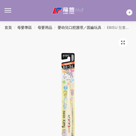
MENU
0
首頁
母嬰專區
母嬰用品
嬰幼兒口腔護理／固齒玩具
EBISU 兒童牙刷(0.5-3Y)-吉蒂貓
/
/
/
/