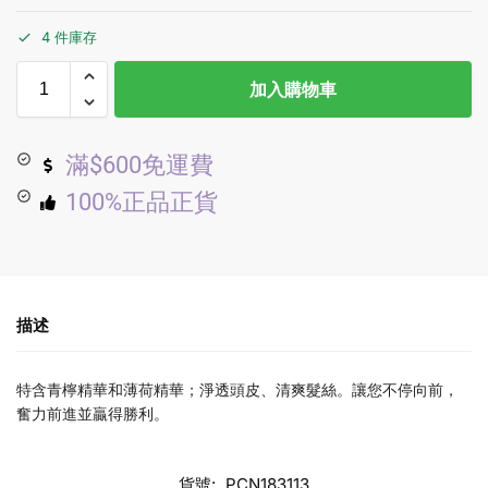
4 件庫存
加入購物車
滿$600免運費
100%正品正貨
描述
特含青檸精華和薄荷精華；淨透頭皮、清爽髮絲。讓您不停向前，
奮力前進並贏得勝利。
貨號:
PCN183113