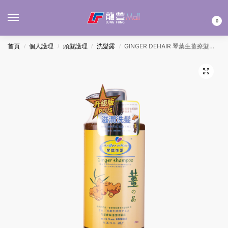
MENU
0
首頁
個人護理
頭髮護理
洗髮露
GINGER DEHAIR 琴葉生薑療髮洗髮水 – 滋潤 1L
/
/
/
/