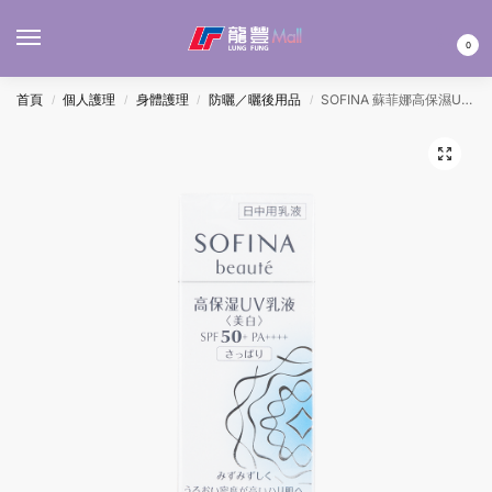
MENU
0
首頁
個人護理
身體護理
防曬／曬後用品
SOFINA 蘇菲娜高保濕UV乳液SPF50 30ML
/
/
/
/