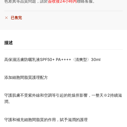
色差異等品質問題，請於
簽收後24小時內
聯絡客服。
已售完
描述
高保濕活膚防曬乳液SPF50+ PA++++〈清爽型〉30ml
添加細胞間脂質護理配方
守護肌膚不受紫外線和空調等引起的乾燥所影響，一整天※2持續滋
潤。
守護和補充細胞間脂質的作用，賦予滋潤的護理