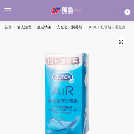
MENU
0
首頁
個人護理
生活情趣
安全套／潤滑劑
DUREX 杜蕾斯倍滑至薄幻隱裝 15’S
/
/
/
/