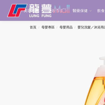
Search
美容護膚
美妝香水
醫藥保健
飲食
首頁
母嬰專區
母嬰用品
嬰兒洗髮／沐浴用
/
/
/