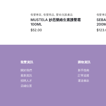
母嬰專區
,
母嬰用品
,
嬰幼兒護膚品
母嬰專
MUSTELA 妙思樂維生素護臀霜
SEB
100ML
200
$
52.00
$
123.
龍豐資訊
購物資訊
關於我們
新手指南
最新資訊
訂單追蹤
招聘人才
運送條款
店鋪位置