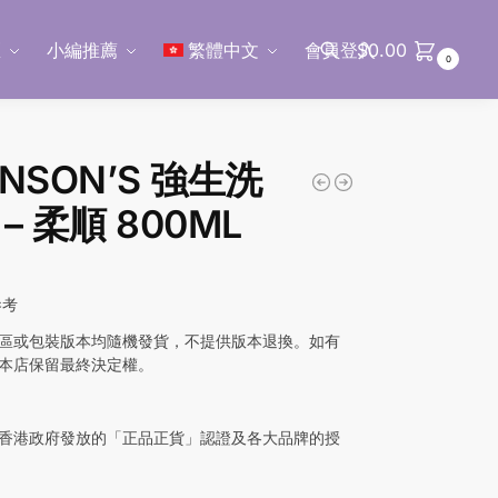
區
小編推薦
繁體中文
會員登入
$
0.00
0
搜尋
NSON’S 強生洗
– 柔順 800ML
參考
區或包裝版本均隨機發貨，不提供版本退換。如有
本店保留最終決定權。
香港政府發放的「正品正貨」認證及各大品牌的授