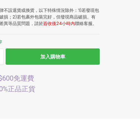
律不設退貨或換貨，以下特殊情況除外：1)若發現包
破損；2)若包裹外包裝完好，但發現商品破損、有
差異等品質問題，請於
簽收後24小時內
聯絡客服。
存
加入購物車
$600免運費
00%正品正貨