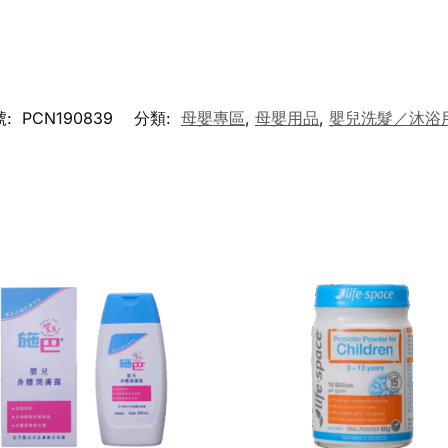
號:
PCN190839
分類:
母嬰專區
,
母嬰用品
,
嬰兒洗髮／沐浴