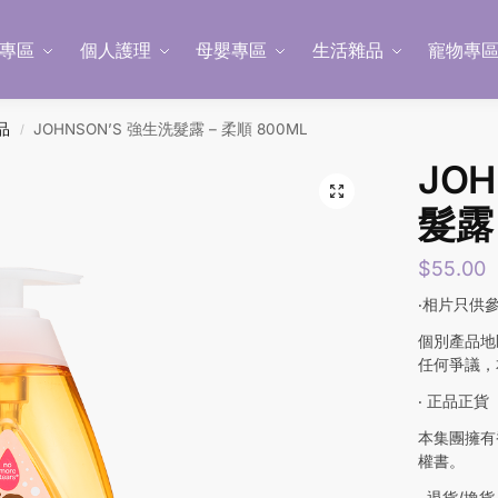
專區
個人護理
母嬰專區
生活雜品
寵物專
品
JOHNSON’S 強生洗髮露 – 柔順 800ML
/
JOH
髮露 
$
55.00
‧相片只供
個別產品地
任何爭議，
‧ 正品正貨
本集團擁有
權書。
‧ 退貨/換貨