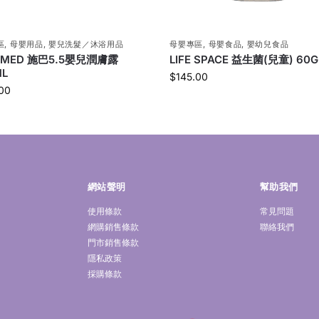
區
,
母嬰用品
,
嬰兒洗髮／沐浴用品
母嬰專區
,
母嬰食品
,
嬰幼兒食品
AMED 施巴5.5嬰兒潤膚露
LIFE SPACE 益生菌(兒童) 60G
ML
$
145.00
00
網站聲明
幫助我們
使用條款
常見問題
網購銷售條款
聯絡我們
門市銷售條款
隱私政策
採購條款