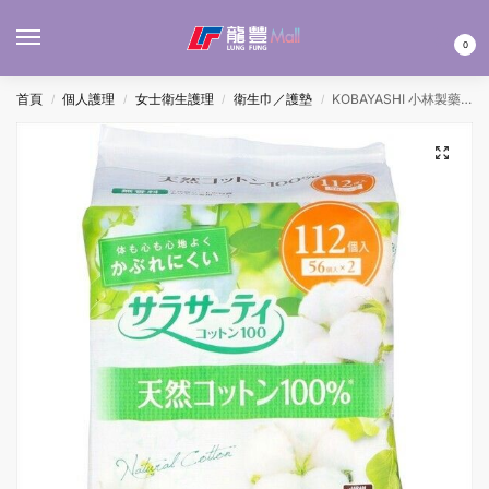
MENU
0
首頁
個人護理
女士衛生護理
衛生巾／護墊
KOBAYASHI 小林製藥 SARASATY 100%純棉抗敏衛生護墊 – 無香 112’S
/
/
/
/