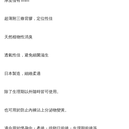
厚度僅有1mm
超薄附三條背膠，定位性佳
天然植物性消臭
透氣性佳，避免細菌滋生
日本製造，細緻柔適
除了生理期以外隨時皆可使用。
也可用於防止內褲沾上分泌物變黃。
適合用於懷孕中・產後・排卵日前後・生理期前後等