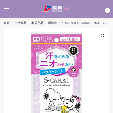
MENU
0
首頁
生活雜品
家居用品
濕紙巾
KOSE 高絲 S-CARAT SNOOPY 藥用止汗清爽濕紙巾 – 玫瑰香 40’S
/
/
/
/