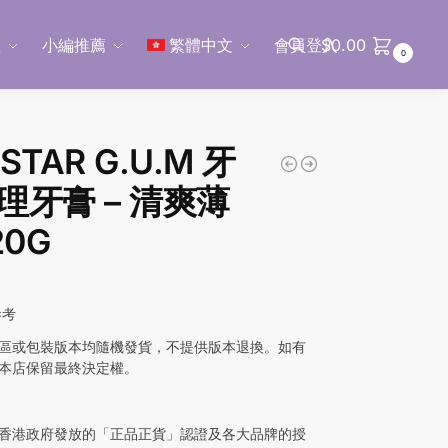
區
小編推薦
繁體中文
會員登入
$
0.00
0
搜尋
STAR G.U.M 牙
理牙膏 – 清爽薄
20G
參考
區或包裝版本均隨機發貨，不提供版本退換。如有
本店保留最終決定權。
香港政府發放的「正品正貨」認證及各大品牌的授