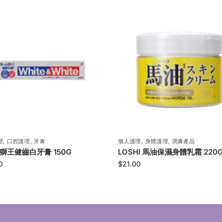
理
,
口腔護理
,
牙膏
個人護理
,
身體護理
,
潤膚產品
N 獅王健齒白牙膏 150G
LOSHI 馬油保濕身體乳霜 220
0
$
21.00