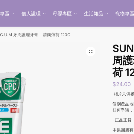
專區
個人護理
母嬰專區
生活雜品
寵物專
 G.U.M 牙周護理牙膏 – 清爽薄荷 120G
SUN
周護
荷 1
$
24.00
‧相片只供
個別產品地
任何爭議，
‧ 正品正貨
本集團擁有