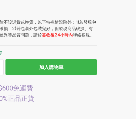
律不設退貨或換貨，以下特殊情況除外：1)若發現包
破損；2)若包裹外包裝完好，但發現商品破損、有
差異等品質問題，請於
簽收後24小時內
聯絡客服。
存
加入購物車
$600免運費
00%正品正貨