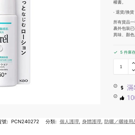
權書。
‧ 退貨/換貨
所有貨品一
裹外包裝已
異味、顏色
5 件庫
滿
1
貨號:
PCN240272
分類:
個人護理
,
身體護理
,
防曬／曬後用