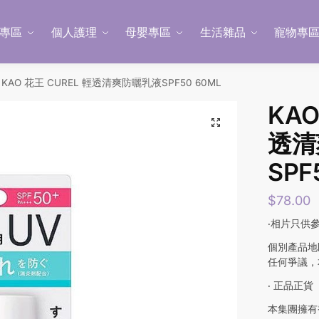
專區
個人護理
母嬰專區
生活雜品
寵物專
KAO 花王 CUREL 輕透清爽防曬乳液SPF50 60ML
KAO
透清
SPF
$
78.00
‧相片只供
個別產品地
任何爭議，
‧ 正品正貨
本集團擁有