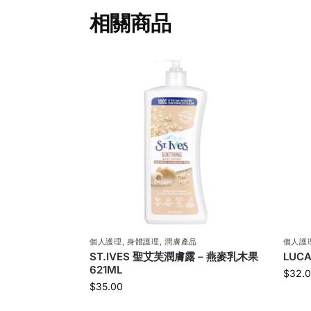
相關商品
個人護理
,
身體護理
,
潤膚產品
個人護
ST.IVES 聖艾芙潤膚露 – 燕麥乳木果
LUCA
621ML
$
32.
$
35.00