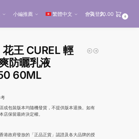
區
小編推薦
繁體中文
會員登入
$
0.00
0
搜尋
 花王 CUREL 輕
爽防曬乳液
50 60ML
參考
區或包裝版本均隨機發貨，不提供版本退換。如有
本店保留最終決定權。
香港政府發放的「正品正貨」認證及各大品牌的授