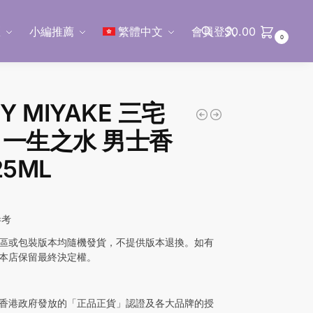
區
小編推薦
繁體中文
會員登入
$
0.00
0
搜尋
EY MIYAKE 三宅
 一生之水 男士香
25ML
參考
區或包裝版本均隨機發貨，不提供版本退換。如有
本店保留最終決定權。
香港政府發放的「正品正貨」認證及各大品牌的授