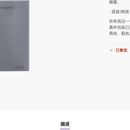
權書。
‧ 退貨/換貨
所有貨品一
裹外包裝已
異味、顏色
已售完
描述