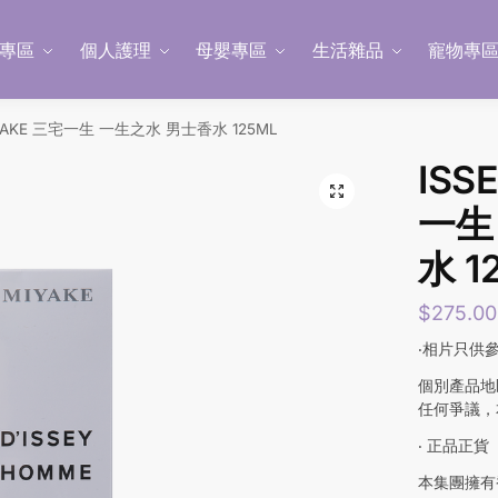
專區
個人護理
母嬰專區
生活雜品
寵物專
IYAKE 三宅一生 一生之水 男士香水 125ML
ISS
一生
水 1
$
275.00
‧相片只供
個別產品地
任何爭議，
‧ 正品正貨
本集團擁有