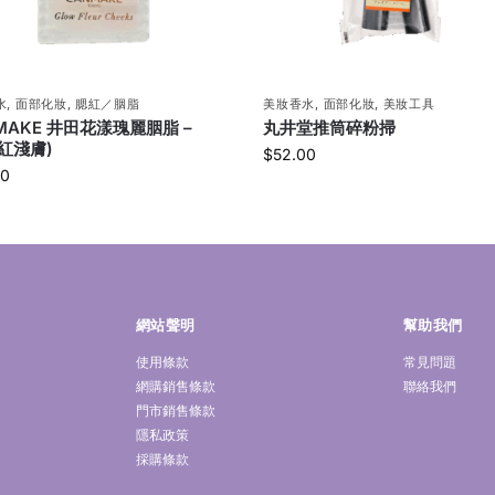
水
,
面部化妝
,
腮紅／胭脂
美妝香水
,
面部化妝
,
美妝工具
MAKE 井田花漾瑰麗胭脂 –
丸井堂推筒碎粉掃
粉紅淺膚)
$
52.00
00
網站聲明
幫助我們
使用條款
常見問題
網購銷售條款
聯絡我們
門市銷售條款
隱私政策
採購條款