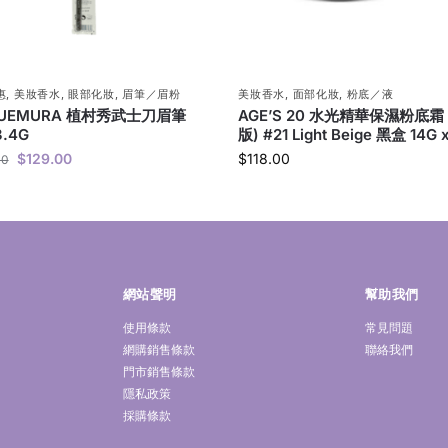
惠
,
美妝香水
,
眼部化妝
,
眉筆／眉粉
美妝香水
,
面部化妝
,
粉底／液
 UEMURA 植村秀武士刀眉筆
AGE’S 20 水光精華保濕粉底霜
3.4G
版) #21 Light Beige 黑盒 14G x
$
129.00
$
118.00
00
網站聲明
幫助我們
使用條款
常見問題
網購銷售條款
聯絡我們
門市銷售條款
隱私政策
採購條款