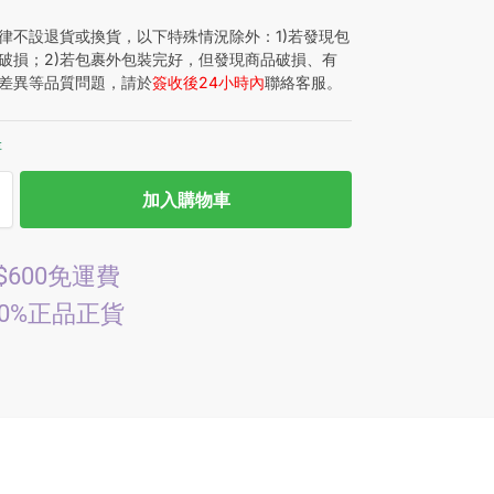
律不設退貨或換貨，以下特殊情況除外：1)若發現包
破損；2)若包裹外包裝完好，但發現商品破損、有
差異等品質問題，請於
簽收後24小時內
聯絡客服。
存
加入購物車
$600免運費
00%正品正貨