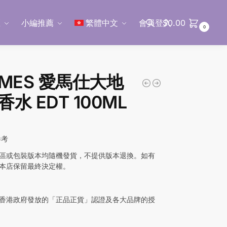
區
小編推薦
繁體中文
會員登入
$
0.00
0
搜尋
RMES 愛馬仕大地
水 EDT 100ML
參考
區或包裝版本均隨機發貨，不提供版本退換。如有
本店保留最終決定權。
香港政府發放的「正品正貨」認證及各大品牌的授