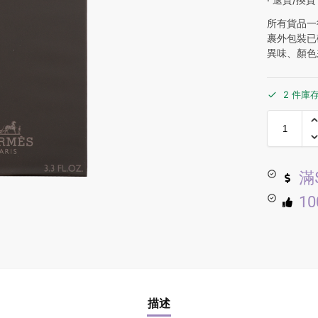
所有貨品一
裹外包裝已
異味、顏色
2 件庫
滿
1
描述