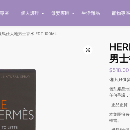
專區
個人護理
母嬰專區
生活雜品
寵物專
 愛馬仕大地男士香水 EDT 100ML
HE
男士香
$
518.00
‧相片只供
個別產品地
任何爭議，
‧ 正品正貨
本集團擁有
權書。
‧ 退貨/換貨