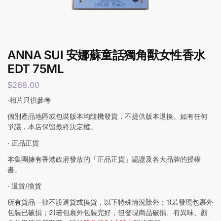
ANNA SUI 安娜蘇童話獨角獸女性香水
EDT 75ML
$
268.00
‧相片只供參考
個別產品地區或包裝版本均隨機發貨，不提供版本退換。如有任何
爭議，本店保留最終決定權。
‧ 正品正貨
本集團擁有香港政府發放的「正品正貨」認證及各大品牌的授權
書。
‧ 退貨/換貨
所有貨品一律不設退貨或換貨，以下特殊情況除外：1)若發現包裹外
包裝已破損；2)若包裹外包裝完好，但發現商品破損、有異味、顏