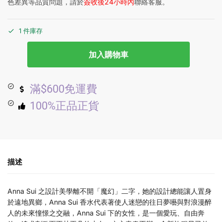
色差異等品質問題，請於
簽收後24小時內
聯絡客服。
1 件庫存
加入購物車
滿$600免運費
100%正品正貨
描述
Anna Sui 之設計美學離不開「魔幻」二字，她的設計總能讓人置身
於遠地異鄉，Anna Sui 香水代表著使人迷戀的往日夢囈與對浪漫醉
人的未來憧憬之交融，Anna Sui 下的女性，是一個愛玩、自由奔