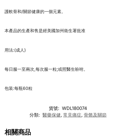
護軟骨和/關節健康的一個元素。
本產品的生產和售是經美國加州衛生署批准
用法:(成人)
每日服一至兩次,每次服一粒;或照醫生吩咐。
包装:每瓶60粒
貨號:
WDL180074
分類:
醫藥保健
,
常見痛症
,
骨骼及關節
相關商品