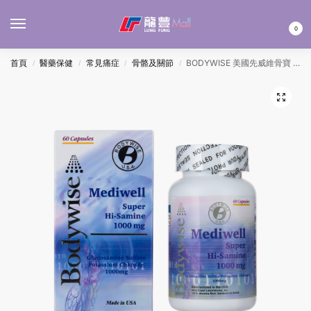
MENU
0
首頁
醫藥保健
常見痛症
骨骼及關節
BODYWISE 美國先威維骨寶 60’S
/
/
/
/