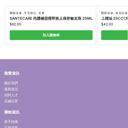
醫藥保健
,
常見痛症
,
皮膚
醫藥保健
,
家居必備
SANTECARE 尚護健甜橙即效止痕舒敏走珠 20ML
上標油 25CC(大
$
62.00
$
42.00
加入購物車
龍豐資訊
關於我們
最新資訊
招聘人才
店鋪位置
購物資訊
新手指南
訂單追蹤