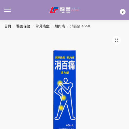
MENU
0
首頁
醫藥保健
常見痛症
肌肉痛
消百痛 45ML
/
/
/
/