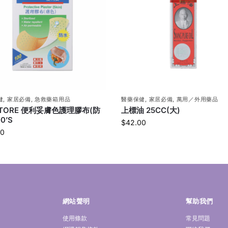
健
,
家居必備
,
急救藥箱用品
醫藥保健
,
家居必備
,
萬用／外用藥品
ITORE 便利妥膚色護理膠布(防
上標油 25CC(大)
00’S
$
42.00
00
網站聲明
幫助我們
使用條款
常見問題