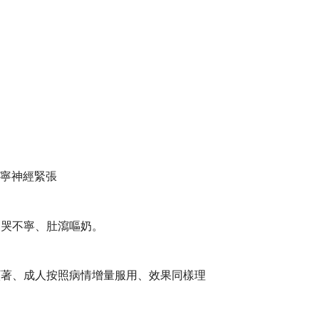
不寧神經緊張
夜哭不寧、肚瀉嘔奶。
顯著、成人按照病情增量服用、效果同樣理