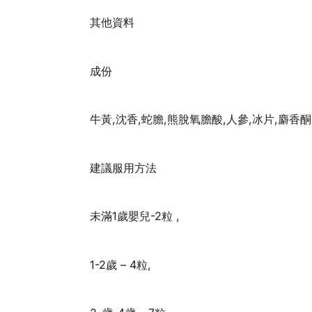
其他資料
成份
牛黃,沈香,蛇膽,熊脫氧膽酸,人參,冰片,麝香酮
建議服用方法
未滿1歲嬰兒-2粒 ,
1-2歲 – 4粒,