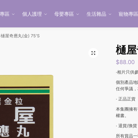
專區
個人護理
母嬰專區
生活雜品
寵物專
樋屋奇應丸(金) 75’S
樋屋奇
$
88.00
‧相片只供
個別產品地
任何爭議，
‧ 正品正貨
本集團擁有
權書。
‧ 退貨/換貨
所有貨品一