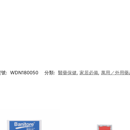
貨號:
WDN180050
分類:
醫藥保健
,
家居必備
,
萬用／外用藥