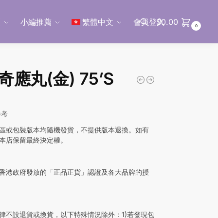
區
小編推薦
繁體中文
會員登入
$
0.00
0
搜尋
應丸(金) 75’S
參考
區或包裝版本均隨機發貨，不提供版本退換。如有
本店保留最終決定權。
香港政府發放的「正品正貨」認證及各大品牌的授
律不設退貨或換貨，以下特殊情況除外：1)若發現包