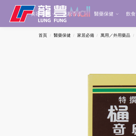
Search
美容護膚
美妝香水
醫藥保健
飲食
首頁
醫藥保健
家居必備
萬用／外用藥品
/
/
/
/