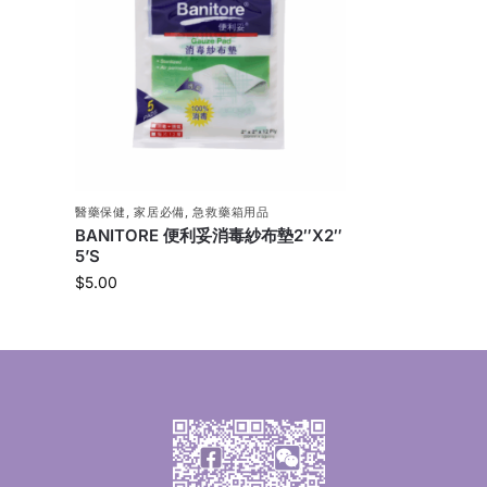
醫藥保健
,
家居必備
,
急救藥箱用品
BANITORE 便利妥消毒紗布墊2″X2″
5’S
$
5.00