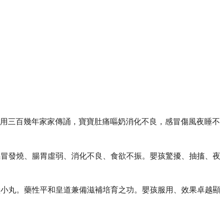
使好用三百幾年家家傳誦，寶寶肚痛嘔奶消化不良，感冒傷風夜睡
感冒發燒、腸胃虛弱、消化不良、食欲不振。嬰孩驚擾、抽搐、
狀小丸。藥性平和皇道兼備滋補培育之功。嬰孩服用、效果卓越