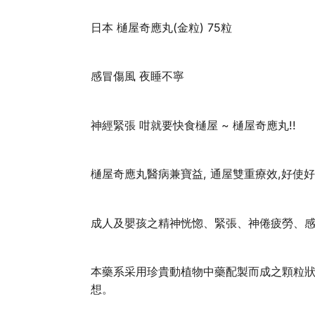
日本 樋屋奇應丸(金粒) 75粒
感冒傷風 夜睡不寧
神經緊張 咁就要快食樋屋 ~ 樋屋奇應丸!!
樋屋奇應丸醫病兼寶益, 通屋雙重療效,好
成人及嬰孩之精神恍惚、緊張、神倦疲勞、
本藥系采用珍貴動植物中藥配製而成之顆粒
想。