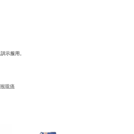
生訓示服用。
／喉嚨痛