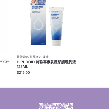
醫藥保健
,
常見痛症
,
皮膚
″X3″
HIRUDOID 特強喜療妥腿部護理乳液
125ML
$
215.00