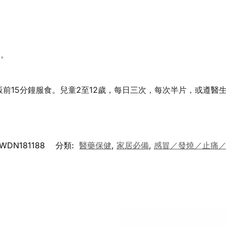
用。
飯前15分鐘服食。兒童2至12歲，每日三次，每次半片，或遵醫
WDN181188
分類:
醫藥保健
,
家居必備
,
感冒／發燒／止痛