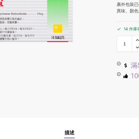
裹外包裝已
異味、顏色
14 件庫
滿
1
描述