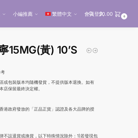
區
小編推薦
繁體中文
會員登入
$
0.00
0
搜尋
15MG(黃) 10’S
參考
區或包裝版本均隨機發貨，不提供版本退換。如有
本店保留最終決定權。
香港政府發放的「正品正貨」認證及各大品牌的授
律不設退貨或換貨，以下特殊情況除外：1)若發現包