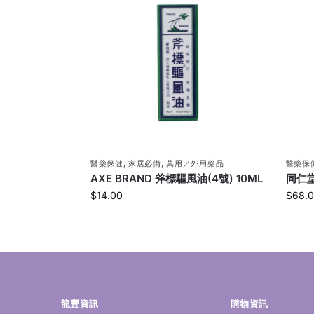
醫藥保健
,
家居必備
,
萬用／外用藥品
醫藥保
AXE BRAND 斧標驅風油(4號) 10ML
同仁堂
$
14.00
$
68.
龍豐資訊
購物資訊