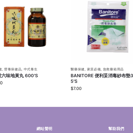
健
,
營養保健品
,
中式養生
醫藥保健
,
家居必備
,
急救藥箱用品
六味地黃丸 600’S
BANITORE 便利妥消毒紗布墊3
5’S
00
$
7.00
網站聲明
幫助我們