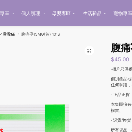
專區
個人護理
母嬰專區
生活雜品
寵物專
／喉嚨痛
腹痛寧15MG(黃) 10’S
/
腹痛寧
$
45.00
‧相片只供
個別產品地
任何爭議，
‧ 正品正貨
本集團擁有
權書。
‧ 退貨/換貨
所有貨品一