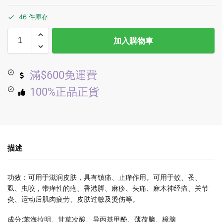
46 件庫存
加入購物車
滿$600免運費
100%正品正貨
描述
功效：可用于滋润皮肤，具有镇痛、止痒作用。可用于蚊、蚤、
虱、虫咬，带痒性的疮、香港脚、麻疹、头痛、麻木神经痛、关节
炎、运动后肌肉疲劳、皮肤过敏及烫伤等。
成分:苯海拉明、甘草次酸、异丙基甲酚、薄荷脑、樟脑