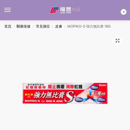
MENU
0
首頁
醫藥保健
常見痛症
皮膚
MOPIKO-S 強力無比膏 18G
/
/
/
/