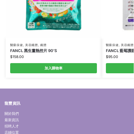
醫藥保健
,
美容纖體
,
纖體
醫藥保健
,
美容纖體
FANCL 黑生薑熱控片 90’S
FANCL 藍莓護
$
158.00
$
95.00
加入購物車
龍豐資訊
關於我們
最新資訊
招聘人才
店鋪位置