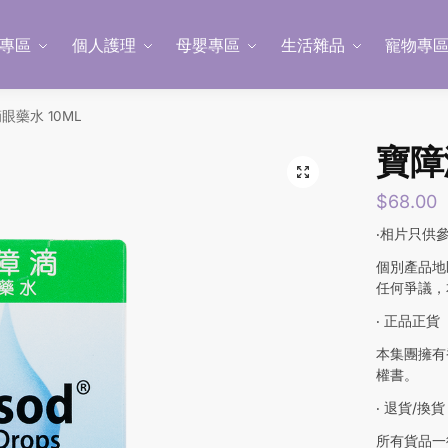
專區
個人護理
母嬰專區
生活雜品
寵物專
眼藥水 10ML
寶障
$
68.00
‧相片只供
個別產品地
任何爭議，
‧ 正品正貨
本集團擁有
權書。
‧ 退貨/換貨
所有貨品一