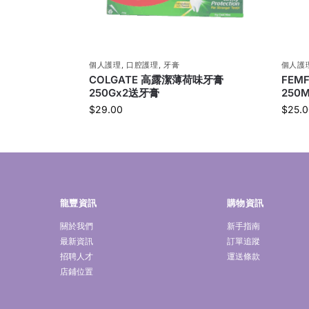
個人護理
,
口腔護理
,
牙膏
個人護
COLGATE 高露潔薄荷味牙膏
FEM
250Gx2送牙膏
250M
$
29.00
$
25.0
龍豐資訊
購物資訊
關於我們
新手指南
最新資訊
訂單追蹤
招聘人才
運送條款
店鋪位置