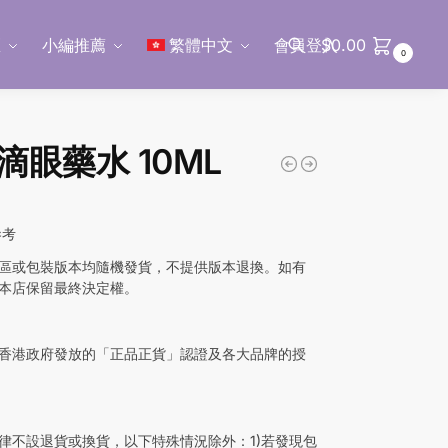
區
小編推薦
繁體中文
會員登入
$
0.00
0
搜尋
滴眼藥水 10ML
參考
區或包裝版本均隨機發貨，不提供版本退換。如有
本店保留最終決定權。
香港政府發放的「正品正貨」認證及各大品牌的授
律不設退貨或換貨，以下特殊情況除外：1)若發現包