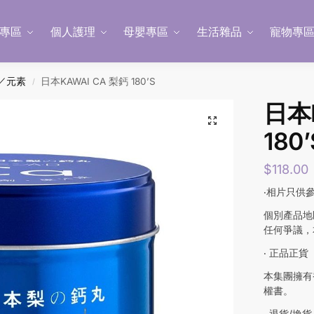
專區
個人護理
母嬰專區
生活雜品
寵物專
／元素
日本KAWAI CA 梨鈣 180’S
/
日本K
180’
$
118.00
‧相片只供
個別產品地
任何爭議，
‧ 正品正貨
本集團擁有
權書。
‧ 退貨/換貨