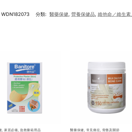
WDN182073
分類:
醫藥保健
,
營養保健品
,
維他命／維生素
健
,
家居必備
,
急救藥箱用品
醫藥保健
,
常見痛症
,
骨骼及關節