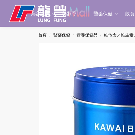
Search
美容護膚
美妝香水
醫藥保健
飲食
首頁
醫藥保健
營養保健品
維他命／維生素
/
/
/