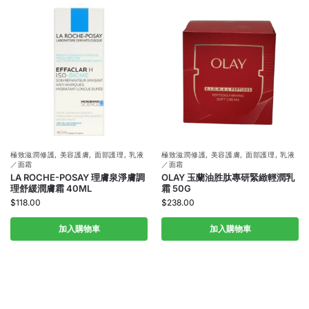
極致滋潤修護
,
美容護膚
,
面部護理
,
乳液
極致滋潤修護
,
美容護膚
,
面部護理
,
乳液
／面霜
／面霜
LA ROCHE-POSAY 理膚泉淨膚調
OLAY 玉蘭油胜肽專研緊緻輕潤乳
理舒緩潤膚霜 40ML
霜 50G
$
118.00
$
238.00
加入購物車
加入購物車