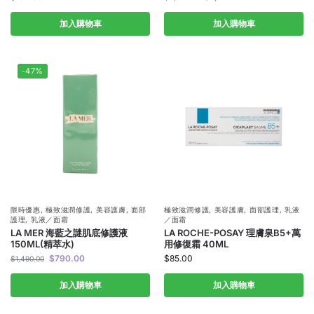
加入購物車
加入購物車
-47%
限時優惠
,
極致滋潤修護
,
美容護膚
,
面部
極致滋潤修護
,
美容護膚
,
面部護理
,
乳液
護理
,
乳液／面霜
／面霜
LA MER 海藍之謎肌底修護液
LA ROCHE-POSAY 理膚泉B5+萬
150ML(精萃水)
用修復霜 40ML
$
790.00
$
85.00
$
1,490.00
加入購物車
加入購物車