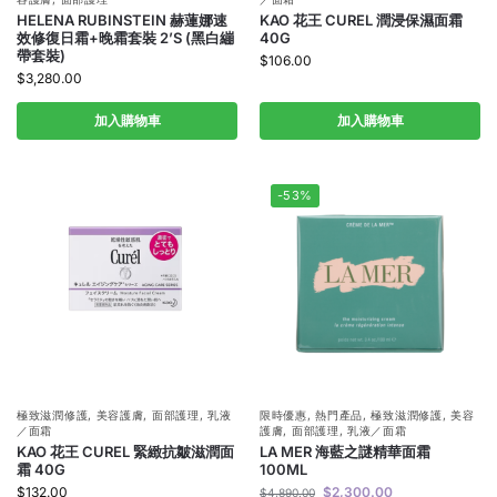
HELENA RUBINSTEIN 赫蓮娜速
KAO 花王 CUREL 潤浸保濕面霜
效修復日霜+晚霜套裝 2’S (黑白繃
40G
帶套裝)
$
106.00
$
3,280.00
加入購物車
加入購物車
-53%
極致滋潤修護
,
美容護膚
,
面部護理
,
乳液
限時優惠
,
熱門產品
,
極致滋潤修護
,
美容
／面霜
護膚
,
面部護理
,
乳液／面霜
KAO 花王 CUREL 緊緻抗皺滋潤面
LA MER 海藍之謎精華面霜
霜 40G
100ML
$
132.00
$
2,300.00
$
4,890.00