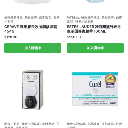
極致滋潤修護
,
美容護膚
,
面部護理
,
乳液
熱門產品
,
極致滋潤修護
,
美容護膚
,
面部
／面霜
護理
,
精華／肌底液
CERAVE 適樂膚長效滋潤修復霜
ESTEE LAUDER 雅詩蘭黛升級再
454G
生基因修復精華 100ML
$
128.00
$
550.00
加入購物車
加入購物車
乳液／面霜
,
極致滋潤修護
,
熱門產品
,
美
極致滋潤修護
,
美容護膚
,
面部護理
,
乳液
容護膚
,
面部護理
／面霜