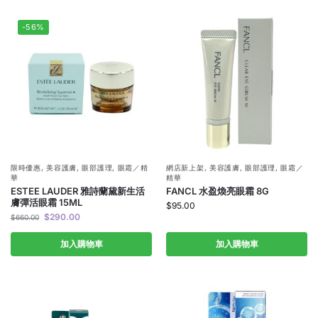
-56%
限時優惠
,
美容護膚
,
眼部護理
,
眼霜／精
網店新上架
,
美容護膚
,
眼部護理
,
眼霜／
華
精華
ESTEE LAUDER 雅詩蘭黛新生活
FANCL 水盈煥亮眼霜 8G
膚彈活眼霜 15ML
$
95.00
$
290.00
$
660.00
加入購物車
加入購物車