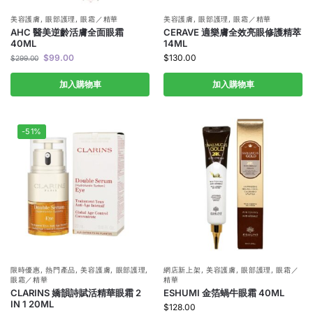
美容護膚
,
眼部護理
,
眼霜／精華
美容護膚
,
眼部護理
,
眼霜／精華
AHC 醫美逆齡活膚全面眼霜
CERAVE 適樂膚全效亮眼修護精萃
40ML
14ML
$
99.00
$
130.00
$
299.00
加入購物車
加入購物車
-51%
限時優惠
,
熱門產品
,
美容護膚
,
眼部護理
,
網店新上架
,
美容護膚
,
眼部護理
,
眼霜／
眼霜／精華
精華
CLARINS 嬌韻詩賦活精華眼霜 2
ESHUMI 金箔蝸牛眼霜 40ML
IN 1 20ML
$
128.00