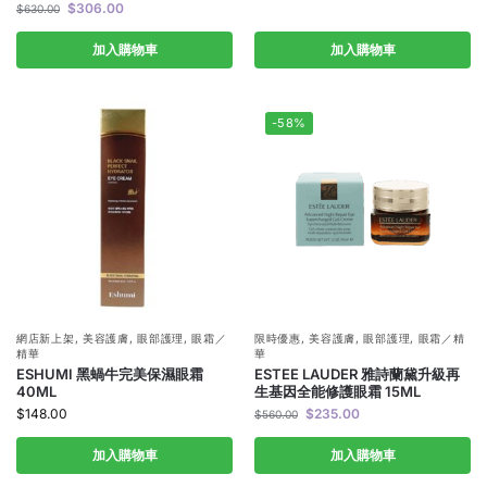
$
306.00
$
630.00
加入購物車
加入購物車
-58%
網店新上架
,
美容護膚
,
眼部護理
,
眼霜／
限時優惠
,
美容護膚
,
眼部護理
,
眼霜／精
精華
華
ESHUMI 黑蝸牛完美保濕眼霜
ESTEE LAUDER 雅詩蘭黛升級再
40ML
生基因全能修護眼霜 15ML
$
148.00
$
235.00
$
560.00
加入購物車
加入購物車