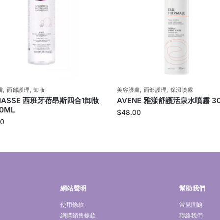
膚
,
面部護理
,
卸妝
美容護膚
,
面部護理
,
保濕噴霧
HASSE 西班牙蓓昂斯四合1卸妝
AVENE 雅漾舒護活泉水噴霧 3
0ML
$
48.00
00
網站聲明
幫助我們
使用條款
常見問題
網購銷售條款
聯絡我們