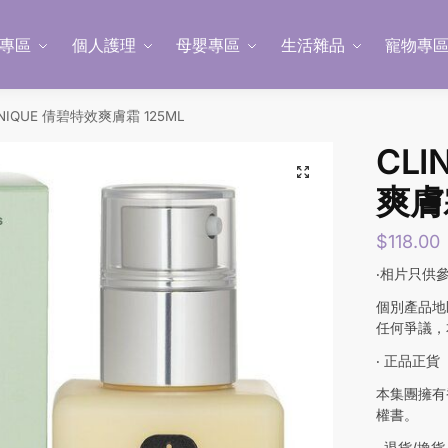
專區
個人護理
母嬰專區
生活雜品
寵物專
INIQUE 倩碧特效爽膚霜 125ML
CLI
爽膚霜
$
118.00
‧相片只供
個別產品地
任何爭議，
‧ 正品正貨
本集團擁有
權書。
‧ 退貨/換貨