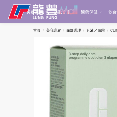
Search
美容護膚
美妝香水
醫藥保健
飲食
首頁
美容護膚
面部護理
乳液／面霜
CL
/
/
/
/