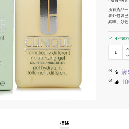
所有貨品一
裹外包裝已
異味、顏色
4 件庫
滿
1
描述