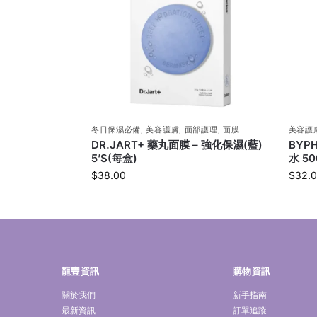
冬日保濕必備
,
美容護膚
,
面部護理
,
面膜
美容護
DR.JART+ 藥丸面膜 – 強化保濕(藍)
BYP
5’S(每盒)
水 50
$
38.00
$
32.
龍豐資訊
購物資訊
關於我們
新手指南
最新資訊
訂單追蹤