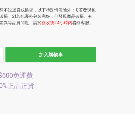
律不設退貨或換貨，以下特殊情況除外：1)若發現包
破損；2)若包裹外包裝完好，但發現商品破損、有
差異等品質問題，請於
簽收後24小時內
聯絡客服。
存
加入購物車
$600免運費
00%正品正貨