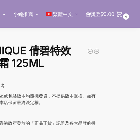
區
小編推薦
繁體中文
會員登入
$
0.00
0
搜尋
NIQUE 倩碧特效
 125ML
參考
區或包裝版本均隨機發貨，不提供版本退換。如有
本店保留最終決定權。
香港政府發放的「正品正貨」認證及各大品牌的授