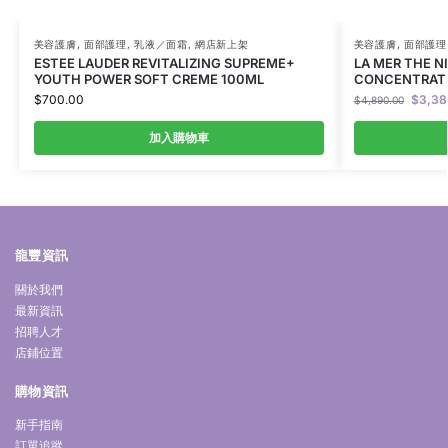
美容護膚
,
面部護理
,
乳液／面霜
,
網店新上架
美容護膚
,
面部護理
ESTEE LAUDER REVITALIZING SUPREME+
LA MER THE N
YOUTH POWER SOFT CREME 100ML
CONCENTRAT
$
700.00
$
3,38
$
4,890.00
加入購物車
龍豐資訊
關於我們
最新資訊
招聘人才
店鋪位置
購物資訊
新手指南
訂單追蹤