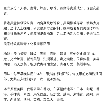
產品成分：人參、鹿茸、蜂蜜、珍珠、燕窩等貴重成分，保證高品
質。
香港美意特級珍珠膏：內含高級珍珠粉，美國權威專家一致落力介
紹，全球人士採用，研究最新方法酚制，採用最著名的美國珍珠粉
和各種高級原料，使皮膚潔白幼嫩，男女老幼皆大合用，是美容至
寶。
美意特級真珠膏：化妝養顏兩用
功能：美白雀斑、皺紋、黑點、面齙、活膚，可使您皮膚潔白幼
嫩，光滑艷麗、營養美顏、滋潤護膚、容光煥發，玉容似花，美容
助妝，猶天然美，增加皮膚彈性豐滿、青春可愛、美麗幸福。
用法：每天早晚抹用2-3次，用少許檫於面部，每次用前必須洗淨面
部，尤其在入睡前抹多一次，更加漂亮。
本品原產美國，代理公司在香港。主要暢銷地區：日本、印尼、香
港、菲律賓、泰國、馬來西亞、新加坡、越南、柬埔寨、緬甸、南
非、新西蘭、澳洲、英國、加拿大、美國。