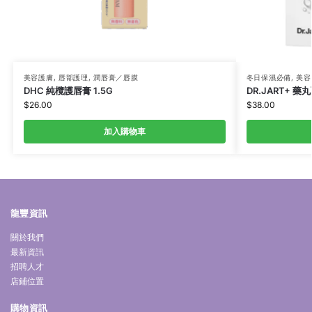
美容護膚
,
唇部護理
,
潤唇膏／唇膜
冬日保濕必備
,
美容
DHC 純欖護唇膏 1.5G
DR.JART+ 藥丸
$
26.00
$
38.00
加入購物車
龍豐資訊
關於我們
最新資訊
招聘人才
店鋪位置
購物資訊