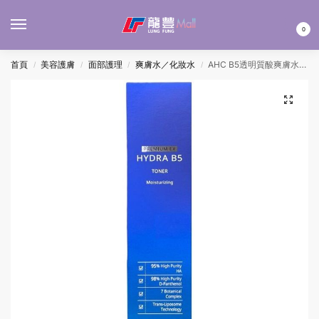
MENU
0
首頁
美容護膚
面部護理
爽膚水／化妝水
AHC B5透明質酸爽膚水EX 140ML
/
/
/
/