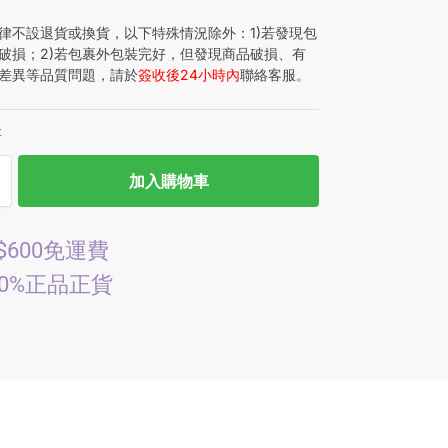
律不設退貨或換貨，以下特殊情況除外：1)若發現包
破損；2)若包裹外包裝完好，但發現商品破損、有
差異等品質問題，請於
簽收後24小時內
聯絡客服。
存
加入購物車
$600免運費
00%正品正貨