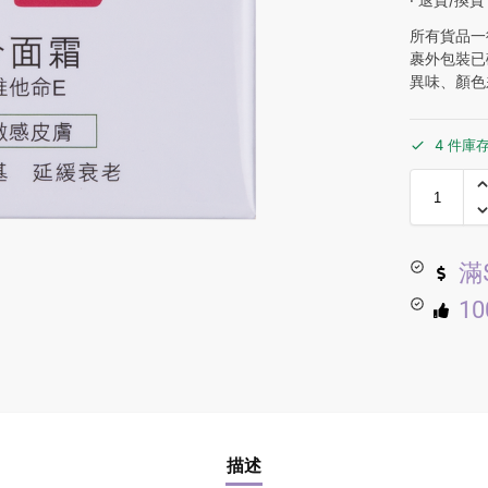
所有貨品一
裹外包裝已
異味、顏色
4 件庫
滿
1
描述