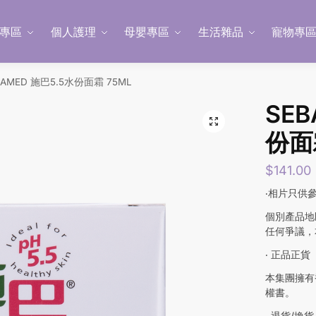
專區
個人護理
母嬰專區
生活雜品
寵物專
BAMED 施巴5.5水份面霜 75ML
SEB
份面
$
141.00
‧相片只供
個別產品地
任何爭議，
‧ 正品正貨
本集團擁有
權書。
‧ 退貨/換貨