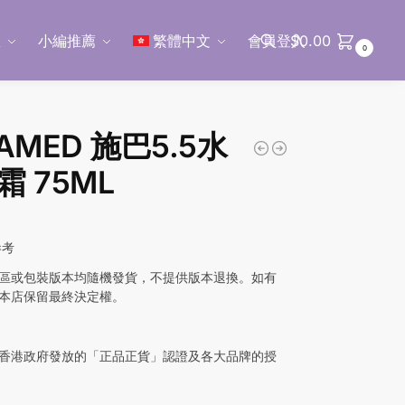
區
小編推薦
繁體中文
會員登入
$
0.00
0
搜尋
AMED 施巴5.5水
霜 75ML
參考
區或包裝版本均隨機發貨，不提供版本退換。如有
本店保留最終決定權。
香港政府發放的「正品正貨」認證及各大品牌的授