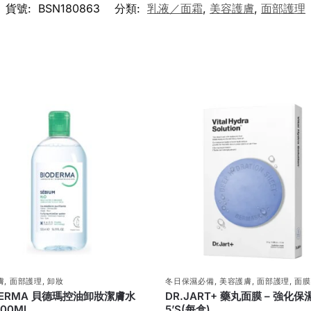
貨號:
BSN180863
分類:
乳液／面霜
,
美容護膚
,
面部護理
膚
,
面部護理
,
卸妝
冬日保濕必備
,
美容護膚
,
面部護理
,
面膜
DERMA 貝德瑪控油卸妝潔膚水
DR.JART+ 藥丸面膜 – 強化保
500ML
5’S(每盒)