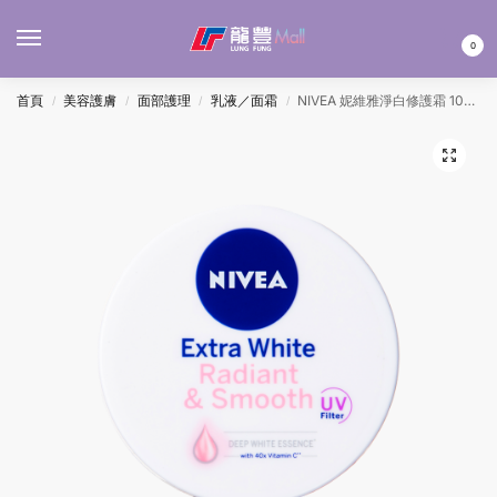
MENU
0
首頁
美容護膚
面部護理
乳液／面霜
NIVEA 妮維雅淨白修護霜 100ML
/
/
/
/