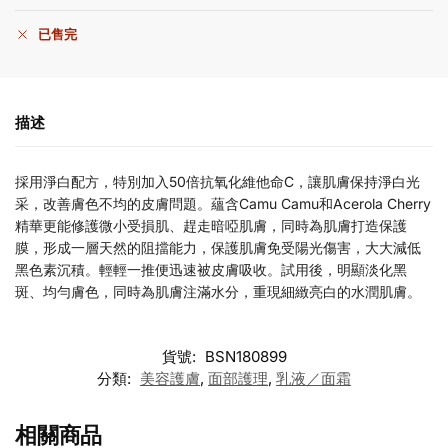
已售完
描述
採用淨白配方，特別加入50倍抗氧化維他命C，讓肌膚保持淨白光
采，改善膚色不均的皮膚問題。蘊含Camu Camu和Acerola Cherry
精華更能修護微小受損肌、趕走暗啞肌膚，同時為肌膚打造保護
膜，形成一層天然的阻擋能力，保護肌膚免受陽光傷害，大大減低
黑色素沉積。輕輕一推便迅速被皮膚吸收。試用後，明顯淡化黑
斑、均勻膚色，同時為肌膚注滿水分，重現細緻亮白的水潤肌膚。
貨號:
BSN180899
分類:
美容護膚
,
面部護理
,
乳液／面霜
相關商品