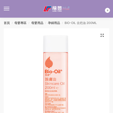
MENU
0
首頁
母嬰專區
母嬰用品
孕婦用品
BIO-OIL 去疤油 200ML
/
/
/
/