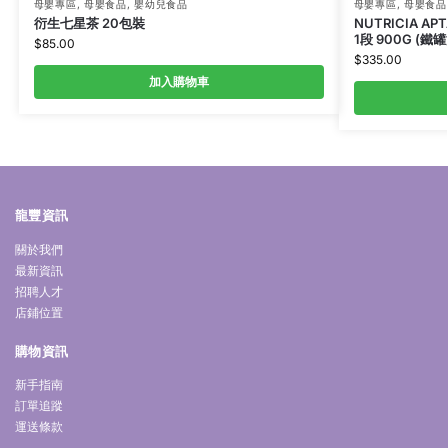
母嬰專區
,
母嬰食品
,
嬰幼兒食品
母嬰專區
,
母嬰食品
衍生七星茶 20包裝
NUTRICIA A
1段 900G (鐵
$
85.00
$
335.00
加入購物車
龍豐資訊
關於我們
最新資訊
招聘人才
店鋪位置
購物資訊
新手指南
訂單追蹤
運送條款