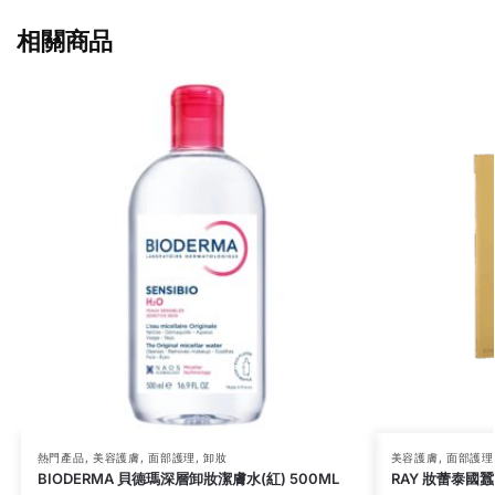
相關商品
熱門產品
,
美容護膚
,
面部護理
,
卸妝
美容護膚
,
面部護理
BIODERMA 貝德瑪深層卸妝潔膚水(紅) 500ML
RAY 妝蕾泰國蠶絲