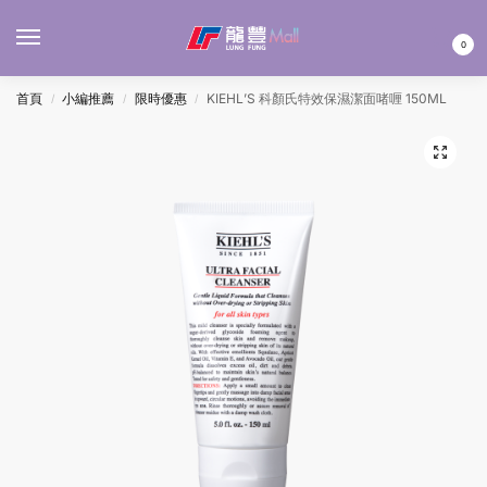
MENU
0
首頁
小編推薦
限時優惠
KIEHL’S 科顏氏特效保濕潔面啫喱 150ML
/
/
/