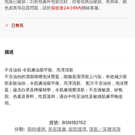
包裝已破損；2)若包裹外包裝完好，但發現商品破損、有異味、顏
色差異等品質問題，請於
簽收後24小時內
聯絡客服。
已售完
描述
不含油份 令肌膚油脂平衡、亮澤清新
不含油份的潔面啫喱泡沫豐盈，能徹底潔淨面上污垢，有效減少面
部多餘油份，令肌膚油脂平衡、亮澤清新。 配方不含油份，泡沫豐
盈；蘊含白茅及檸檬精華，令肌膚感覺清新；不含過敏源、矽氧
烷、色素及香料，性質溫和，適合中性至油性及敏感肌膚早晚使
用。
貨號:
BSN182152
分類:
限時優惠
,
美容護膚
,
面部護理
,
潔面／深層清潔