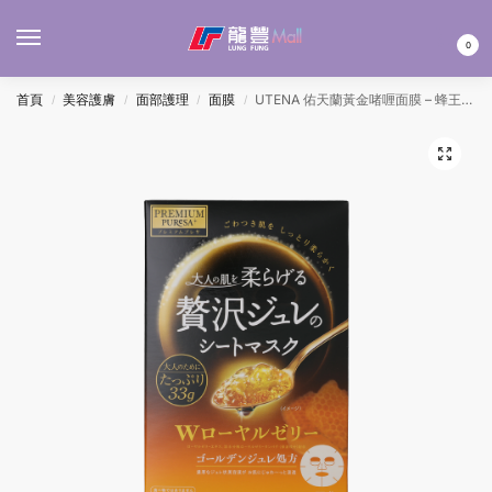
MENU
0
首頁
美容護膚
面部護理
面膜
UTENA 佑天蘭黃金啫喱面膜 – 蜂王漿 33Gx3’S
/
/
/
/