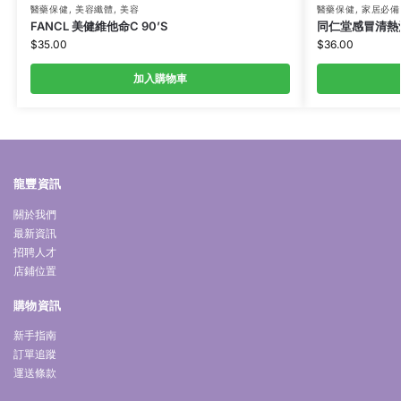
醫藥保健
,
美容纖體
,
美容
醫藥保健
,
家居必備
FANCL 美健維他命C 90’S
同仁堂感冒清熱沖劑
$
35.00
$
36.00
加入購物車
龍豐資訊
關於我們
最新資訊
招聘人才
店鋪位置
購物資訊
新手指南
訂單追蹤
運送條款