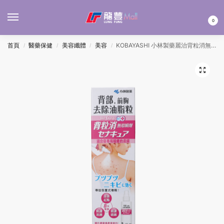
MENU
0
首頁
醫藥保健
美容纖體
美容
KOBAYASHI 小林製藥麗治背粒消無瑕噴劑 100ML
/
/
/
/