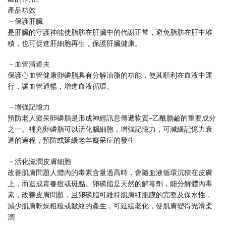
產品功效
－保護肝臟
是肝臟的守護神能使脂肪在肝臟中的代謝正常，避免脂肪在肝中堆
積，也可促進肝細胞再生，保護肝臟健康。
－血管清道夫
保護心血管健康卵磷脂具有分解油脂的功能，使其順利在血液中運
行，讓血管通暢，增進血液循環。
－增強記憶力
預防老人癡呆卵磷脂是形成神經訊息傳遞物質–乙酰膽鹼的重要成分
之一。補充卵磷脂可以活化腦細胞，增強記憶力，可減緩記憶力衰
退的過程，預防或延緩老年癡呆症的發生
－活化滋潤皮膚細胞
改善肌膚問題人體內的毒素含量過高時，會隨血液循環沉積在皮膚
上，而造成青春痘或斑點。卵磷脂是天然的解毒劑，能分解體內毒
素，改善皮膚問題，且卵磷脂可維持肌膚細胞膜的完整及保水性，
減少肌膚乾燥粗糙或皺紋的產生，可延緩老化，使肌膚變得光滑柔
潤