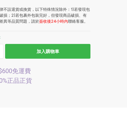
律不設退貨或換貨，以下特殊情況除外：1)若發現包
破損；2)若包裹外包裝完好，但發現商品破損、有
差異等品質問題，請於
簽收後24小時內
聯絡客服。
存
加入購物車
$600免運費
00%正品正貨