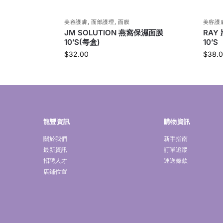
美容護膚
,
面部護理
,
面膜
美容護
JM SOLUTION 燕窩保濕面膜
RAY
10’S(每盒)
10’S
$
32.00
$
38.
龍豐資訊
購物資訊
關於我們
新手指南
最新資訊
訂單追蹤
招聘人才
運送條款
店鋪位置