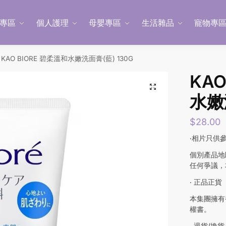
專區
個人護理
母嬰專區
生活雜品
寵物專
KAO BIORE 碧柔溫和水嫩洗面膏(藍) 130G
KAO
水嫩
$
28.00
‧相片只供
個別產品地
任何爭議，
‧ 正品正貨
本集團擁有
權書。
‧ 退貨/換貨