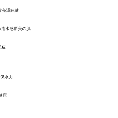
膚亮澤細緻
,締造水感原美の肌
死皮
膚保水力
健康