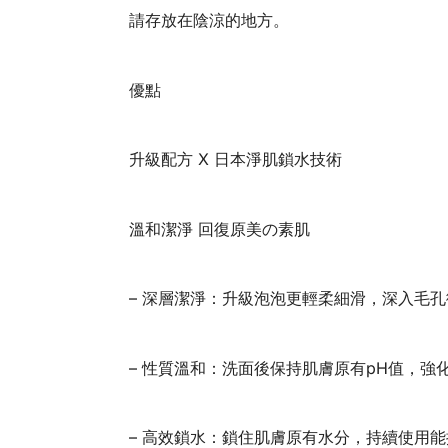
請存放在陰涼的地方。
優點
升級配方 X 日本淨肌鎖水技術
溫和潔淨 回復原美の素肌
– 深層潔淨：升級泡泡更輕柔細滑，深入毛
– 性質溫和：洗面後保持肌膚原有pH值，強
– 高效鎖水：鎖住肌膚原有水分，持續使用