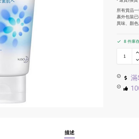
所有貨品一
裹外包裝已
異味、顏色
8 件庫
滿
1
描述