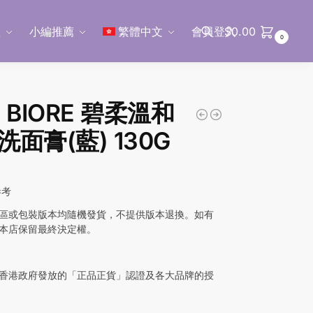
區
小編推薦
繁體中文
會員登入
$
0.00
0
搜尋
 BIORE 碧柔溫和
洗面膏(藍) 130G
參考
區或包裝版本均隨機發貨，不提供版本退換。如有
本店保留最終決定權。
香港政府發放的「正品正貨」認證及各大品牌的授