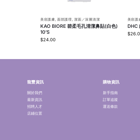
美容護膚
,
面部護理
,
潔面／深層清潔
美容護
KAO BIORE 碧柔毛孔清潔鼻貼(白色)
DHC
10’S
$
26.
$
24.00
龍豐資訊
購物資訊
關於我們
新手指南
最新資訊
訂單追蹤
招聘人才
運送條款
店鋪位置