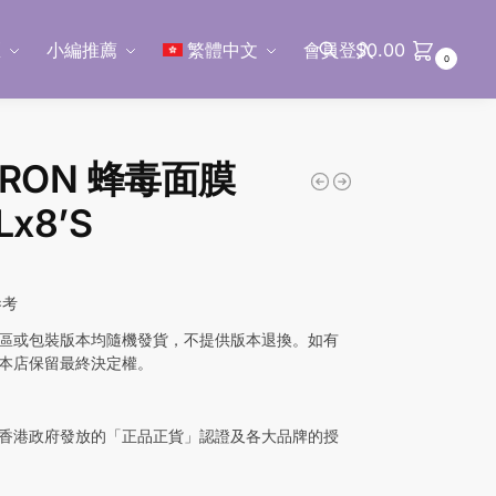
區
小編推薦
繁體中文
會員登入
$
0.00
0
搜尋
ORON 蜂毒面膜
Lx8’S
參考
區或包裝版本均隨機發貨，不提供版本退換。如有
本店保留最終決定權。
香港政府發放的「正品正貨」認證及各大品牌的授