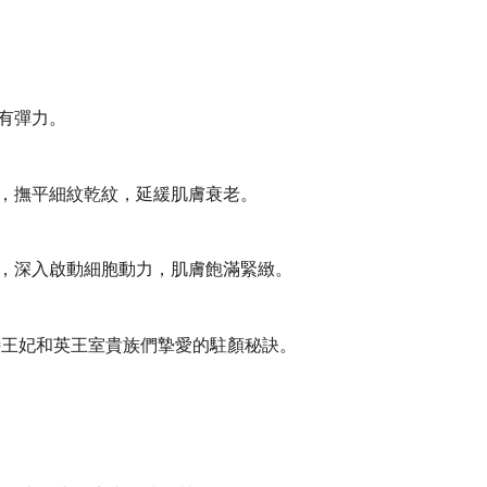
潤有彈力。
緻，撫平細紋乾紋，延緩肌膚衰老。
紋，深入啟動細胞動力，肌膚飽滿緊緻。
特王妃和英王室貴族們摯愛的駐顏秘訣。