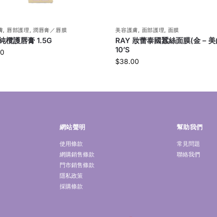
膚
,
唇部護理
,
潤唇膏／唇膜
美容護膚
,
面部護理
,
面膜
 純欖護唇膏 1.5G
RAY 妝蕾泰國蠶絲面膜(金 – 美
10’S
00
$
38.00
網站聲明
幫助我們
使用條款
常見問題
網購銷售條款
聯絡我們
門市銷售條款
隱私政策
採購條款