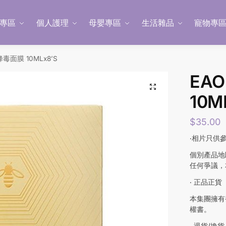
專區
個人護理
母嬰專區
生活雜品
寵物專
蜂毒面膜 10MLx8’S
EA
10M
$
35.00
‧相片只供
個別產品地
任何爭議，
‧ 正品正貨
本集團擁有
權書。
‧ 退貨/換貨