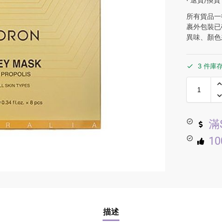
所有貨品一
裹外包裝已
異味、顏色
3 件庫
滿
1
描述