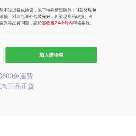
律不設退貨或換貨，以下特殊情況除外：1)若發現包
破損；2)若包裹外包裝完好，但發現商品破損、有
差異等品質問題，請於
簽收後24小時內
聯絡客服。
存
加入購物車
$600免運費
00%正品正貨