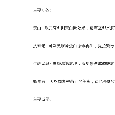
主要功效:
美白- 敷完有即刻美白既效果，皮膚立即水
抗衰老- 可刺激膠原蛋白循環再生，提拉緊
年輕緊緻- 層層減退紋理，密集修護成型皺
蜂毒有「天然肉毒桿菌」的美譽，這也是凱
主要成份: