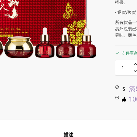
權書。
‧ 退貨/換貨
所有貨品一
裹外包裝已
異味、顏色
3 件庫
滿
1
描述