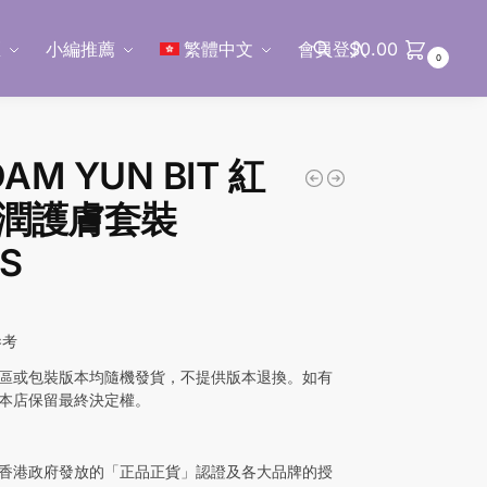
區
小編推薦
繁體中文
會員登入
$
0.00
0
搜尋
DAM YUN BIT 紅
潤護膚套裝
’S
0
參考
區或包裝版本均隨機發貨，不提供版本退換。如有
本店保留最終決定權。
香港政府發放的「正品正貨」認證及各大品牌的授