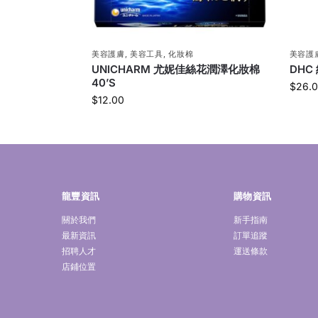
美容護膚
,
美容工具
,
化妝棉
美容護
UNICHARM 尤妮佳絲花潤澤化妝棉
DHC
40’S
$
26.
$
12.00
龍豐資訊
購物資訊
關於我們
新手指南
最新資訊
訂單追蹤
招聘人才
運送條款
店鋪位置