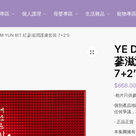
專區
個人護理
母嬰專區
生活雜品
寵物專
AM YUN BIT 紅蔘滋潤護膚套裝 7+2’S
YE 
蔘滋
7+2
$
668.0
‧相片只供
個別產品地
任何爭議，
‧ 正品正貨
本集團擁有