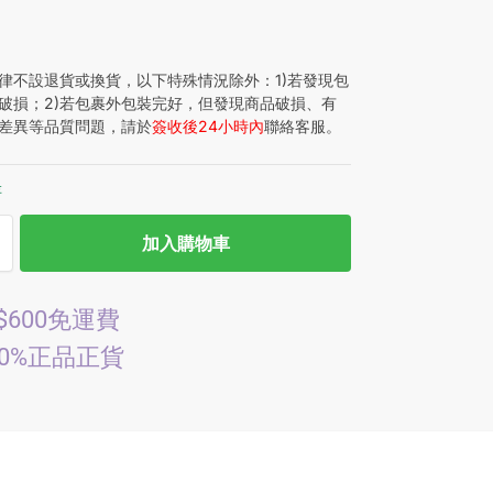
律不設退貨或換貨，以下特殊情況除外：1)若發現包
破損；2)若包裹外包裝完好，但發現商品破損、有
差異等品質問題，請於
簽收後24小時內
聯絡客服。
存
加入購物車
$600免運費
00%正品正貨