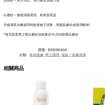
黑磨砂 – 深入毛孔，強力吸走油脂污垢
白磨砂 – 徹底清除黑頭、粉刺及死皮
升級薄荷冰爽感同時散發柚子清香，用後肌膚倍感潔淨醒神!
*每克碧柔男士黑白磨砂洗面膏含10,000顆黑白磨砂
貨號:
BSN191404
分類:
美容護膚
,
男士護理
,
潔面／深層清潔
相關商品