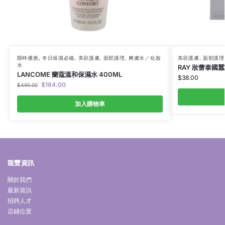
限時優惠
,
冬日保濕必備
,
美容護膚
,
面部護理
,
爽膚水／化妝
美容護膚
,
面部護理
水
RAY 妝蕾泰國蠶絲
LANCOME 蘭蔻溫和保濕水 400ML
$
38.00
$
184.00
$
490.00
加入購物車
龍豐資訊
關於我們
最新資訊
招聘人才
店鋪位置