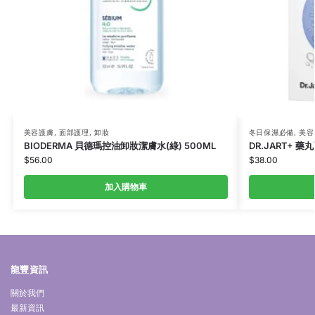
美容護膚
,
面部護理
,
卸妝
冬日保濕必備
,
美容
BIODERMA 貝德瑪控油卸妝潔膚水(綠) 500ML
DR.JART+ 藥丸
$
56.00
$
38.00
加入購物車
龍豐資訊
關於我們
最新資訊