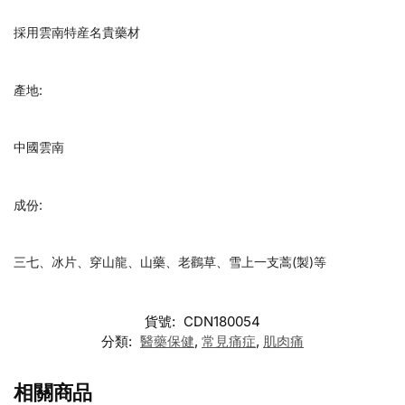
採用雲南特産名貴藥材
產地:
中國雲南
成份:
三七、冰片、穿山龍、山藥、老鸛草、雪上一支蒿(製)等
貨號:
CDN180054
分類:
醫藥保健
,
常見痛症
,
肌肉痛
相關商品