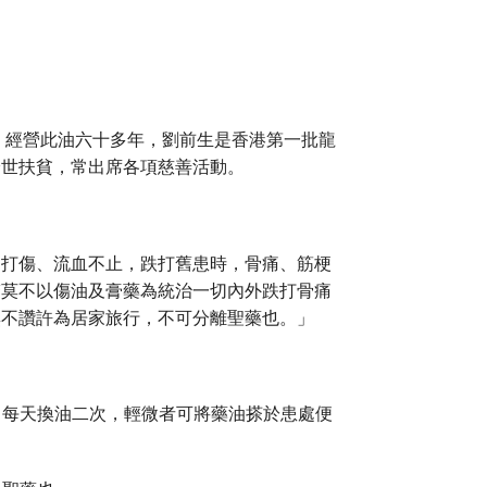
，經營此油六十多年，劉前生是香港第一批龍
濟世扶貧，常出席各項慈善活動。
、打傷、流血不止，跌打舊患時，骨痛、筋梗
醫莫不以傷油及膏藥為統治一切內外跌打骨痛
無不讚許為居家旅行，不可分離聖藥也。」
。每天換油二次，輕微者可將藥油搽於患處便