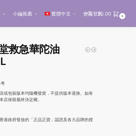
區
小編推薦
繁體中文
會員登入
$
0.00
0
搜尋
堂救急華陀油
L
參考
區或包裝版本均隨機發貨，不提供版本退換。如有
本店保留最終決定權。
香港政府發放的「正品正貨」認證及各大品牌的授