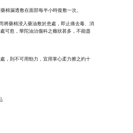
用藥棉漏透敷在面部每半小時復敷一次。
繼而將藥棉浸入藥油敷於患處，即止痛去毒、消
傷處可愈，華陀油治傷科之癥狀甚多，不能盡
穴處，則不可用勁力，宜用掌心柔力擦之約十
品