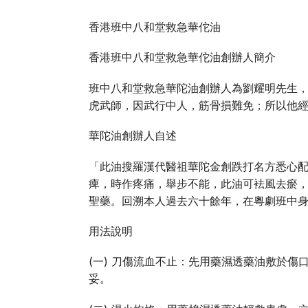
香港班中八和堂救急華佗油
香港班中八和堂救急華佗油創辦人簡介
班中八和堂救急華陀油創辦人為劉耀明先生，
虎武師，因武行中人，筋骨損難免；所以他
華陀油創辦人自述
「此油搜羅漢代醫祖華陀金創跌打名方悉心
痺，時作疼痛，舉步不能，此油可袪風去瘀
聖藥。回溯本人過去六十餘年，在粵劇班中
用法說明
(一) 刀傷流血不止：先用藥濕透藥油敷於
妥。