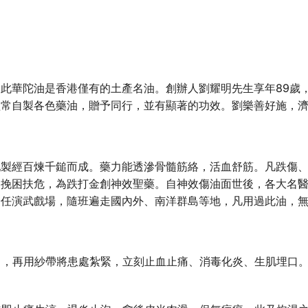
此華陀油是香港僅有的土產名油。創辦人劉耀明先生享年89歲
經常自製各色藥油，贈予同行，並有顯著的功效。劉樂善好施，
配製經百煉千鎚而成。藥力能透滲骨髓筋絡，活血舒筋。凡跌傷
，挽困扶危，為跌打金創神效聖藥。自神效傷油面世後，各大名
身任演武戲場，隨班遍走國內外、南洋群島等地，凡用過此油，
傷口，再用紗帶將患處紮緊，立刻止血止痛、消毒化炎、生肌埋口