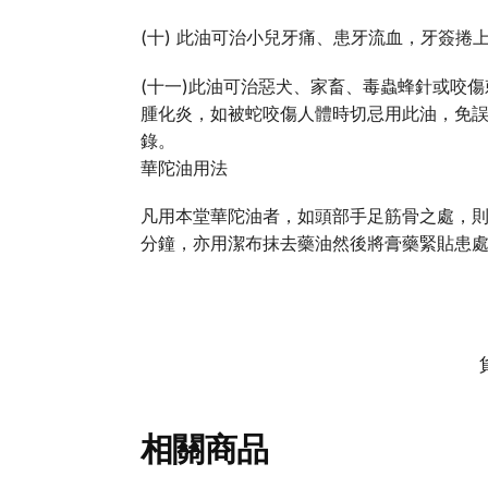
(十) 此油可治小兒牙痛、患牙流血，牙簽
(十一)此油可治惡犬、家畜、毒蟲蜂針或咬
腫化炎，如被蛇咬傷人體時切忌用此油，免
錄。
華陀油用法
凡用本堂華陀油者，如頭部手足筋骨之處，
分鐘，亦用潔布抹去藥油然後將膏藥緊貼患
相關商品