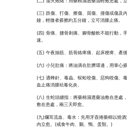
(二) 湯火炮烙：用藥棉濕透藥油輕敷患處
(三) 跌傷、打傷、擦傷、屈傷、撞傷或傷
鐘，輕微者搽擦約五分鐘，立可消腫止痛。
(四) 骨痛、腰骨刺痛、腳骨酸軟不能行動
速。
(五) 午夜抽筋、筋骨絡痺痛、起床梗痺、
(六) 小兒肚痛：將油滴在肚臍環邊，用掌心
(七) 遇蜂針、毒蟲、蜈蚣咬傷、惡狗咬傷
血止痛消腫袪毒化炎。
(八) 生蛇頭纏指：將藥棉濕透藥油敷在患
敷在患處，兩三天即愈。
(九)爛耳流血、毒水：先用牙薟捲藥棉以燒
內立愈。(戒食牛肉、鵝、鴨、蛋類。)