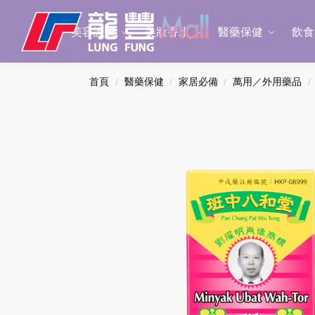
Search
美容護膚
美妝香水
醫藥保健
飲食
首頁
醫藥保健
家居必備
萬用／外用藥品
/
/
/
/