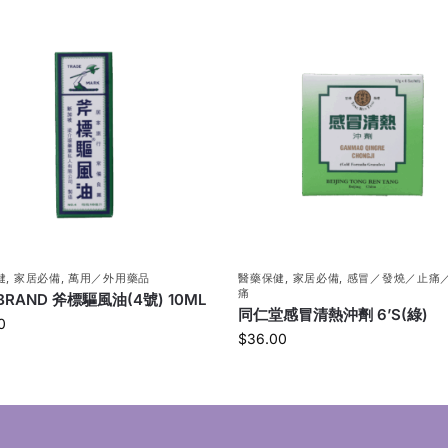
健
,
家居必備
,
萬用／外用藥品
醫藥保健
,
家居必備
,
感冒／發燒／止痛
痛
 BRAND 斧標驅風油(4號) 10ML
同仁堂感冒清熱沖劑 6’S(綠)
0
$
36.00