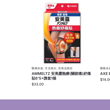
醫藥保健
,
常見痛症
,
骨骼及關節
醫藥保
AMMELTZ 安美露熱療(關節痛)紓痛
AXE
貼6’S+謢套1個
$
14.0
$
33.00