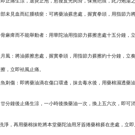
，立即止痛生涼，退炎止泡，愈後皮光肉滑，保無疤痕，此乃炮湯
及內部未見血而紅腫積瘀：可將藥油搽患處，握實拳頭，用指節力
，手骨麻痺而不能舉動者：用華陀油用指節力搽擦患處十五分鐘，
產後月風：將油搽擦患處，握實拳頭，用指節力搽擦約十分鐘，立
搽擦，立即袪風止痛。
、毒魚刺傷：即將藥油滴在傷口環邊，抹去毒水後，用藥棉濕透藥
處，廿分鐘後止痛生涼，一小時後換藥油一次，換上五六次，即可
酒洗淨，再用藥棉抹乾將本堂藥陀油用牙簽捲藥棉搽在患處，立