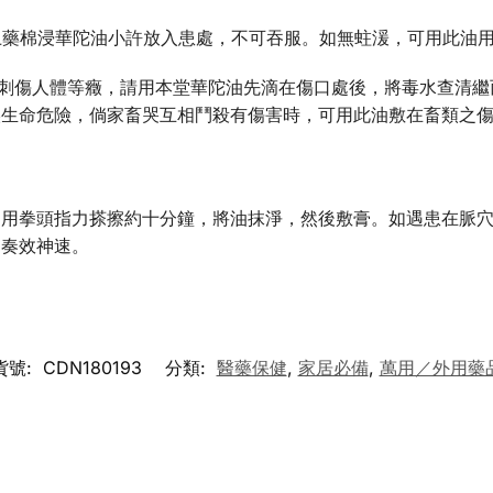
捲上藥棉浸華陀油小許放入患處，不可吞服。如無蛀湲，可用此油
傷刺傷人體等癥，請用本堂華陀油先滴在傷口處後，將毒水查清
誤生命危險，倘家畜哭互相鬥殺有傷害時，可用此油敷在畜類之
則用拳頭指力搽擦約十分鐘，將油抹淨，然後敷膏。如遇患在脈
處奏效神速。
貨號:
CDN180193
分類:
醫藥保健
,
家居必備
,
萬用／外用藥