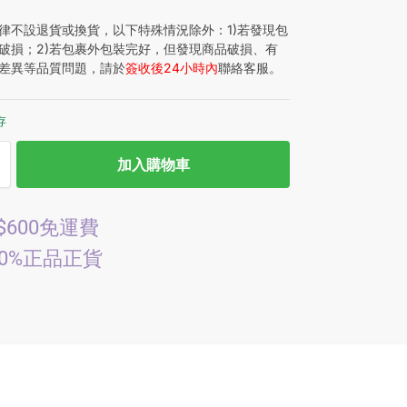
律不設退貨或換貨，以下特殊情況除外：1)若發現包
破損；2)若包裹外包裝完好，但發現商品破損、有
差異等品質問題，請於
簽收後24小時內
聯絡客服。
存
加入購物車
$600免運費
00%正品正貨