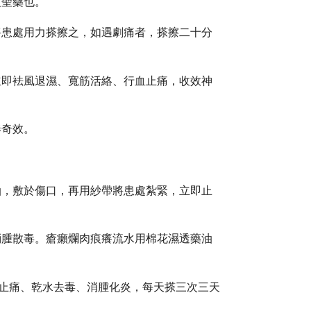
之聖藥也。
將患處用力搽擦之，如遇劇痛者，搽擦二十分
立即袪風退濕、寬筋活絡、行血止痛，收效神
奏奇效。
油，敷於傷口，再用紗帶將患處紮緊，立即止
消腫散毒。瘡癩爛肉痕癢流水用棉花濕透藥油
即止痛、乾水去毒、消腫化炎，每天搽三次三天