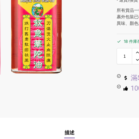
所有貨品一
裹外包裝已
異味、顏色
18 件庫
滿
1
描述