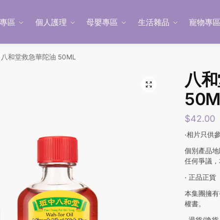
專區
個人護理
母嬰專區
生活雜品
寵物專
八和堂救急華陀油 50ML
八和
50M
$
42.00
‧相片只供
個別產品地
任何爭議，
‧ 正品正貨
本集團擁有
權書。
‧ 退貨/換貨