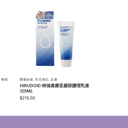
／喉嚨
醫藥保健
,
常見痛症
,
皮膚
HIRUDOID 特強喜療妥腿部護理乳液
125ML
$
215.00