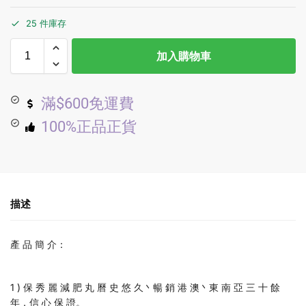
25 件庫存
加入購物車
滿$600免運費
100%正品正貨
描述
產 品 簡 介：
1 ) 保 秀 麗 減 肥 丸 曆 史 悠 久丶暢 銷 港 澳丶東 南 亞 三 十 餘
年，信 心 保 證。