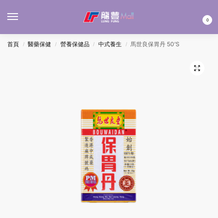
MENU
0
首頁
醫藥保健
營養保健品
中式養生
馬世良保胃丹 50’S
/
/
/
/