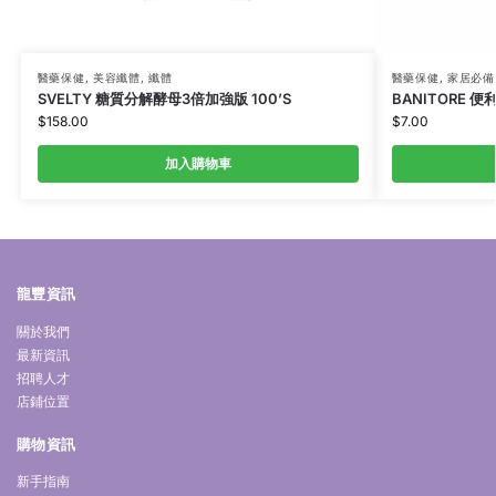
醫藥保健
,
美容纖體
,
纖體
醫藥保健
,
家居必備
SVELTY 糖質分解酵母3倍加強版 100’S
BANITORE 便
$
158.00
$
7.00
加入購物車
龍豐資訊
關於我們
最新資訊
招聘人才
店鋪位置
購物資訊
新手指南