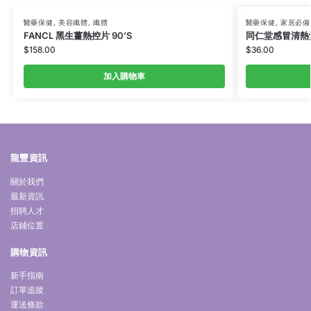
醫藥保健
,
美容纖體
,
纖體
醫藥保健
,
家居必備
FANCL 黑生薑熱控片 90’S
同仁堂感冒清熱沖劑
$
158.00
$
36.00
加入購物車
龍豐資訊
關於我們
最新資訊
招聘人才
店鋪位置
購物資訊
新手指南
訂單追蹤
運送條款