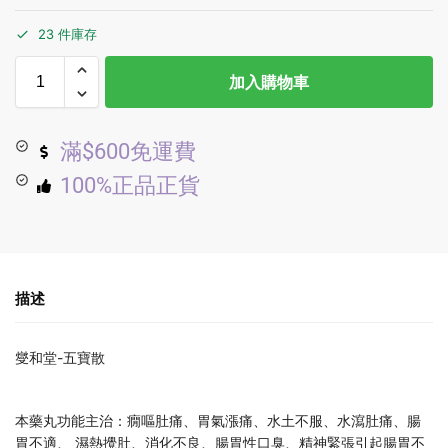
23 件庫存
加入購物車
滿$600免運費
100%正品正貨
描述
燮和堂-五寶散
本藥丸功能主治：癇嘔肚痛、胃氣漲痛、水土不服、水瀉肚痛、腸
胃不適、 濕熱攪肚、消化不良、腸胃性口臭、精神緊張引起腸胃不