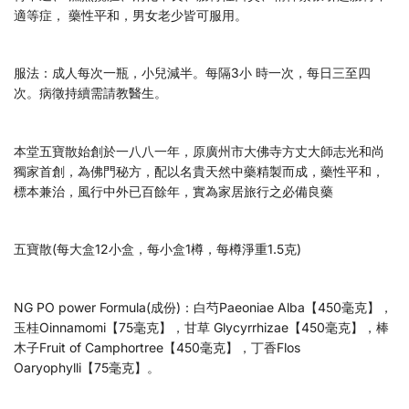
適等症， 藥性平和，男女老少皆可服用。
服法：成人每次一瓶，小兒減半。每隔3小 時一次，每日三至四
次。病徵持續需請教醫生。
本堂五寶散始創於一八八一年，原廣州市大佛寺方丈大師志光和尚
獨家首創，為佛門秘方，配以名貴天然中藥精製而成，藥性平和，
標本兼治，風行中外已百餘年，實為家居旅行之必備良藥
五寶散(每大盒12小盒，每小盒1樽，每樽淨重1.5克)
NG PO power Formula(成份)：白芍Paeoniae Alba【450毫克】，
玉桂Oinnamomi【75毫克】，甘草 Glycyrrhizae【450毫克】，棒
木子Fruit of Camphortree【450毫克】，丁香Flos
Oaryophylli【75毫克】。