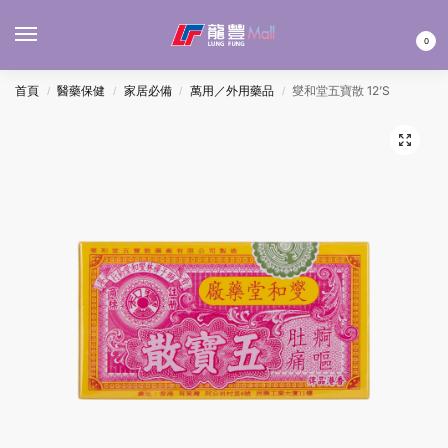
MENU
0
首頁
醫藥保健
家居必備
萬用／外用藥品
燮和堂五寶散 12’S
/
/
/
/