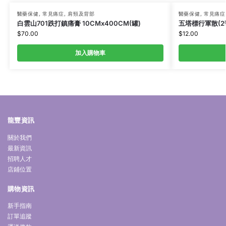
醫藥保健
,
常見痛症
,
肩頸及背部
醫藥保健
,
常見痛症
白雲山701跌打鎮痛膏 10CMx400CM(罐)
五塔標行軍散(2號
$
70.00
$
12.00
加入購物車
龍豐資訊
關於我們
最新資訊
招聘人才
店鋪位置
購物資訊
新手指南
訂單追蹤