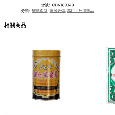
貨號:
CDN180349
分類:
醫藥保健
,
家居必備
,
萬用／外用藥品
相關商品