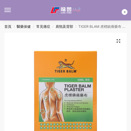
MENU
0
首頁
醫藥保健
常見痛症
肩頸及背部
TIGER BLAM 虎標鎮痛藥布 – 清涼 9’S
/
/
/
/