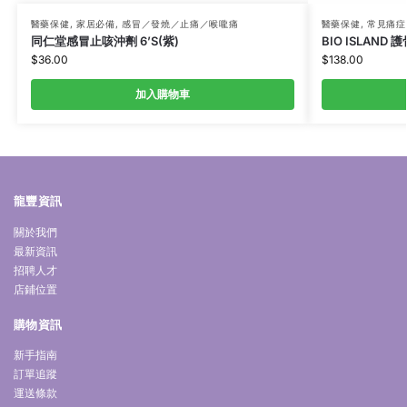
醫藥保健
,
家居必備
,
感冒／發燒／止痛／喉嚨痛
醫藥保健
,
常見痛症
同仁堂感冒止咳沖劑 6’S(紫)
BIO ISLAND 護
$
36.00
$
138.00
加入購物車
龍豐資訊
關於我們
最新資訊
招聘人才
店鋪位置
購物資訊
新手指南
訂單追蹤
運送條款