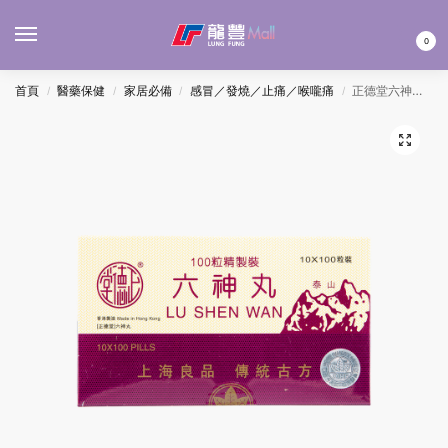
MENU
0
首頁
醫藥保健
家居必備
感冒／發燒／止痛／喉嚨痛
正德堂六神丸100’S
/
/
/
/