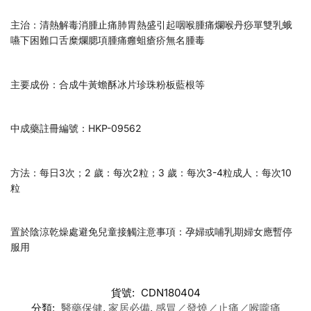
主治：清熱解毒消腫止痛肺胃熱盛引起咽喉腫痛爛喉丹痧單雙乳蛾
嚥下困難口舌糜爛腮項腫痛癰蛆瘡疥無名腫毒
主要成份：合成牛黃蟾酥冰片珍珠粉板藍根等
中成藥註冊編號：HKP-09562
方法：每日3次；2 歲：每次2粒；3 歲：每次3-4粒成人：每次10
粒
置於陰涼乾燥處避免兒童接觸注意事項：孕婦或哺乳期婦女應暫停
服用
貨號:
CDN180404
分類:
醫藥保健
,
家居必備
,
感冒／發燒／止痛／喉嚨痛