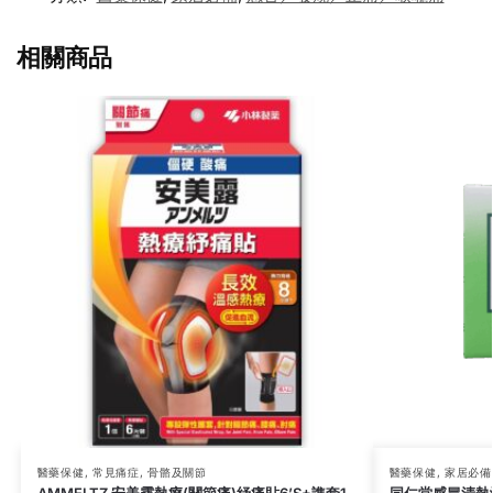
相關商品
醫藥保健
,
常見痛症
,
骨骼及關節
醫藥保健
,
家居必備
AMMELTZ 安美露熱療(關節痛)紓痛貼6’S+謢套1
同仁堂感冒清熱沖劑